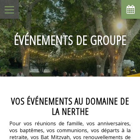
août
lun
mar
mer
jeu
ven
sam
dim
1
2
-
-
ÉVÉNEMENTS DE GROUPE
8
9
3
4
5
6
7
-
-
-
-
-
-
-
10
11
12
13
14
15
16
-
-
-
-
-
-
-
17
18
19
20
21
22
23
-
-
-
-
-
-
-
24
25
26
27
28
29
30
-
-
-
-
-
-
-
31
VOS ÉVÉNEMENTS AU DOMAINE DE
-
LA NERTHE
A partir de
-
Pour vos réunions de famille, vos anniversaires,
Site Officiel
vos baptêmes, vos communions, vos départs à la
Meilleur tarif garanti
retraite, vos Bat Mitzvah, vos renouvellements de