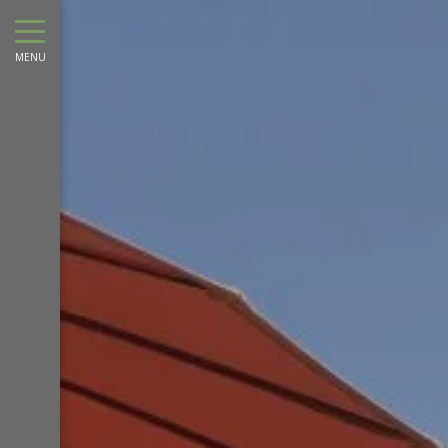
Agosto
Lun
Mar
Mer
Gio
Ven
Sab
Dom
Lun
Mar
MENU
1
2
1
-
-
-
3
4
5
6
7
8
9
7
8
-
-
-
-
-
-
-
-
-
10
11
12
13
14
15
16
14
15
-
-
-
-
-
-
-
-
-
17
18
19
20
21
22
23
21
22
-
-
-
-
-
-
-
-
-
24
25
26
27
28
29
30
28
29
-
-
-
-
-
-
-
-
-
31
-