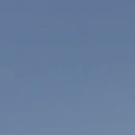
Settembre
Mer
Gio
Ven
Sab
Dom
2
3
4
5
6
-
-
-
-
-
9
10
11
12
13
-
-
-
-
-
16
17
18
19
20
-
-
-
-
-
23
24
25
26
27
-
-
-
-
-
30
-
A partire da
-
Sito Ufficiale
Prezzo Migliore Garantito