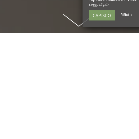
Leggi di più
Rifiuto
CAPISCO
I TUOI EVENTI PROFESSIONA
ate di studio o seminari al Domaine de la Nerthe, offriamo
re le tue giornate di studio, i tuoi seminari residenziali, le 
gi premio, i tuoi pensionamenti, i tuoi weekend di sfida, il 
iniziare ad organizzare i tuoi eventi professionali.
ermetterà di combinare lavoro e scambio durante i tuoi event