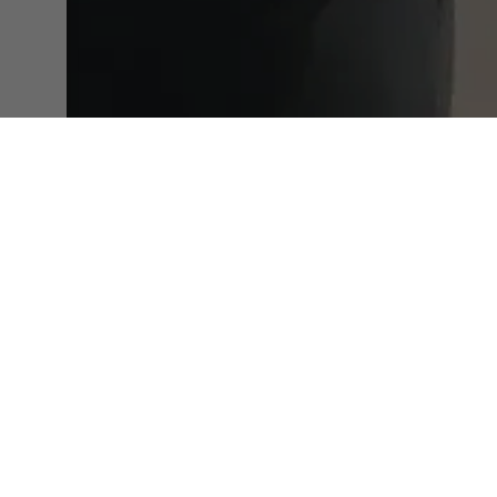
Per organizzare le tue giorn
La nostra struttura può ospita
serate aziendali, i tuoi viag
strategiche. . Contattaci per 
Il Domaine de la Nerthe ti p