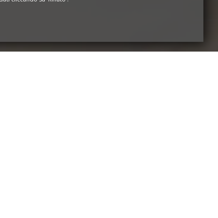
LI
 una sala ricevimenti e/o un tendone.
tue riunioni, le tue conferenze, le tue
tuo team building e le tue convenzioni
i professionali.